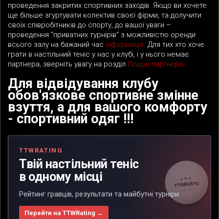
проведення закритих спортивних заходів. Якщо ви хочете
ще більше згуртувати колектив своєї фірми, та долучити
своїх співробітників до спорту, до вашої уваги –
проведення "приватних турнірів" з можливістю оренди
всього залу на бажаний час
Інформація
. Для тих хто хоче
грати в настільний теніс у нас у клубі, і у нього немає
партнера, зверніть увагу на розділ
Пошук партнера
.
Для відвідування клубу
обов'язкове спортивне змінне
взуття, а для вашого комфорту
- спортивний одяг !!!
TTWRATING
Твій настільний теніс
в одному місці
Рейтинг гравців, результати та майбутні турніри
Перейти на TTWRating
→