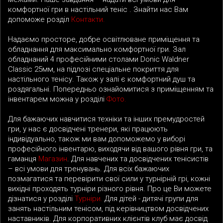
комфортної гри в настільний теніс . Знайти нас Вам
допоможе розділ
Контакти.
Надаємо просторе, добре освітлюване приміщення та
обладнання для максимально комфортної гри. Зал
обладнаний 4 професійними столами Donic Waldner
Classic 25мм, на підлозі спеціальне покриття для
настільного тенісу. Також у залі є комфортний душ та
роздягальні. Попередньо ознайомитися з приміщенням та
інвентарем можна у розділі
Фото.
Для бажаючих навчитися техніки та інших премудростей
гри, у нас є досвідчені тренери, які працюють
індивідуально, також ми вам допоможемо у виборі
професійного інвентарю, виходячи від вашого рівня гри, та
гаманця
Магазин
. Для навчених та досвідчених тенісистів
– всі умови для тренувань. Для всіх бажаючих
позмагатися та перевірити свої сили у турнірній грі, кожні
вихідні проходять турніри різного рівня. Про це Ви можете
дізнатися у розділі
Турніри.
Для дітей - дитячі групи для
занять настільним тенісом, під керівництвом досвідчених
наставників. Для корпоративних клієнтів клуб має досвід