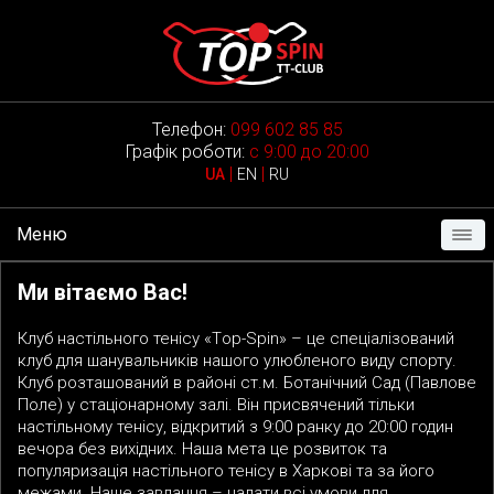
Телефон:
099 602 85 85
Графік роботи:
с 9:00 до 20:00
|
|
UA
EN
RU
Меню
Ми вітаємо Вас!
Клуб настільного тенісу «Тop-Spin» – це спеціалізований
клуб для шанувальників нашого улюбленого виду спорту.
Клуб розташований в районі ст.м. Ботанічний Сад (Павлове
Поле) у стаціонарному залі. Він присвячений тільки
настільному тенісу, відкритий з 9:00 ранку до 20:00 годин
вечора без вихідних. Наша мета це розвиток та
популяризація настільного тенісу в Харкові та за його
межами. Наше завдання
–
надати всі умови для