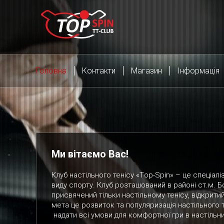
Головна
Контакти
Магазин
Інформація
Ми вітаємо Вас!
Клуб настільного тенісу «Тop-Spin» – це спеціа
виду спорту. Клуб розташований в районі ст.м. Б
присвячений тільки настільному тенісу, відкритий
мета це розвиток та популяризація настільного 
надати всі умови для комфортної гри в настільн