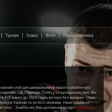
Турніри
Гравці
Фото
Пошук партнера
лізований клуб для шанувальників нашого улюбленого
отанічний Сад (Павлове Поле) у стаціонарному залі. Він
 з 9:00 ранку до 20:00 годин вечора без вихідних. Наша
тенісу в Харкові та за його межами. Наше завдання
–
ий теніс . Знайти нас Вам допоможе розділ
Контакти.