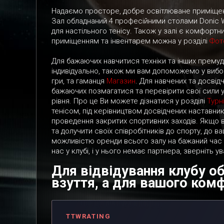
Надаємо просторе, добре освітлюване приміщен
Зал обладнаний 4 професійними столами Donic Wa
для настільного тенісу. Також у залі є комфорт
приміщенням та інвентарем можна у розділі
Фот
Для бажаючих навчитися техніки та інших премуд
індивідуально, також ми вам допоможемо у вибор
гри, та гаманця
Магазин
. Для навчених та досвідч
бажаючих позмагатися та перевірити свої сили у т
рівня. Про це Ви можете дізнатися у розділі
Турн
тенісом, під керівництвом досвідчених наставник
проведення закритих спортивних заходів. Якщо в
та долучити своїх співробітників до спорту, до в
можливістю оренди всього залу на бажаний час
нас у клубі, і у нього немає партнера, зверніть у
Для відвідування клубу о
взуття, а для вашого комфо
TTWRATING