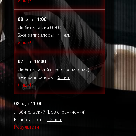
Я піду!
08
11:00
сб
в
Любительский 0-300
Вже записалось:
4 чел.
Я піду!
07
16:00
пт
в
Любительский (Без ограничения)
Вже записалось:
5 чел.
Я піду!
02
11:00
нд
в
Любительский (Без ограничения)
Брало участь:
12 чел.
Результати