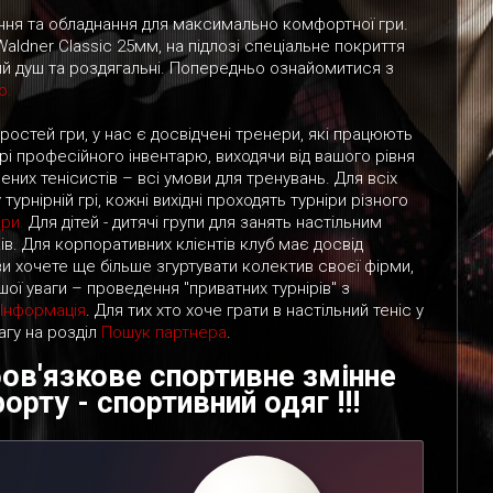
ня та обладнання для максимально комфортної гри.
ldner Classic 25мм, на підлозі спеціальне покриття
ний душ та роздягальні. Попередньо ознайомитися з
о.
ростей гри, у нас є досвідчені тренери, які працюють
і професійного інвентарю, виходячи від вашого рівня
ених тенісистів – всі умови для тренувань. Для всіх
урнірній грі, кожні вихідні проходять турніри різного
іри.
Для дітей - дитячі групи для занять настільним
ів. Для корпоративних клієнтів клуб має досвід
и хочете ще більше згуртувати колектив своєї фірми,
ашої уваги – проведення "приватних турнірів" з
Інформація
. Для тих хто хоче грати в настільний теніс у
вагу на розділ
Пошук партнера
.
бов'язкове спортивне змінне
рту - спортивний одяг !!!