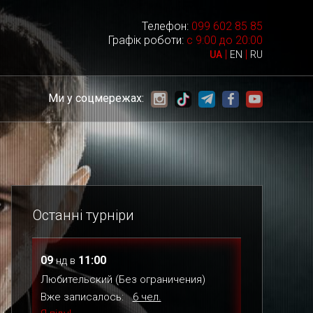
Телефон:
099 602 85 85
Графік роботи:
с 9:00 до 20:00
|
|
UA
EN
RU
Ми у соцмережах:
Останні турніри
09
11:00
нд
в
Любительский (Без ограничения)
Вже записалось:
6 чел.