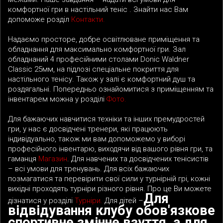
комфортної гри в настільний теніс . Знайти нас Вам
допоможе розділ
Контакти.
Надаємо просторе, добре освітлюване приміщення та
обладнання для максимально комфортної гри. Зал
обладнаний 4 професійними столами Donic Waldner
Classic 25мм, на підлозі спеціальне покриття для
настільного тенісу. Також у залі є комфортний душ та
роздягальні. Попередньо ознайомитися з приміщенням та
інвентарем можна у розділі
Фото.
Для бажаючих навчитися техніки та інших премудростей
гри, у нас є досвідчені тренери, які працюють
індивідуально, також ми вам допоможемо у виборі
професійного інвентарю, виходячи від вашого рівня гри, та
гаманця
Магазин
. Для навчених та досвідчених тенісистів
– всі умови для тренувань. Для всіх бажаючих
позмагатися та перевірити свої сили у турнірній грі, кожні
вихідні проходять турніри різного рівня. Про це Ви можете
Для
дізнатися у розділі
Турніри.
Для дітей
–
відвідування клубу обов'язкове
спортивне змінне взуття, а для