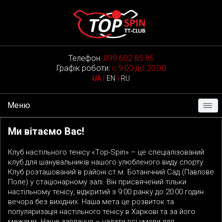
Телефон:
099 602 85 85
Графік роботи:
с 9:00 до 20:00
|
|
UA
EN
RU
Меню
Ми вітаємо Вас!
Клуб настільного тенісу «Тop-Spin» – це спеціалізований
клуб для шанувальників нашого улюбленого виду спорту.
Клуб розташований в районі ст.м. Ботанічний Сад (Павлове
Поле) у стаціонарному залі. Він присвячений тільки
настільному тенісу, відкритий з 9:00 ранку до 20:00 годин
вечора без вихідних. Наша мета це розвиток та
популяризація настільного тенісу в Харкові та за його
межами. Наше завдання
–
надати всі умови для