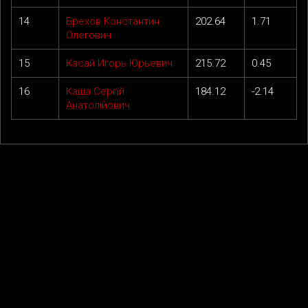
14
Брехов Константин
202.64
1.71
Олегович
15
Касай Игорь Юрьевич
215.72
0.45
16
Каша Сергій
184.12
-2.14
Анатолійович