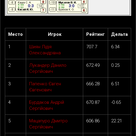
Место
Игрок
Рейтинг
Дельта
1
Шиян Лідія
707.7
6.34
Олександрівна
2
Лукандер Данило
672.49
0.25
Сергійович
3
Папенко Євген
666.28
6.51
Євгенович
4
Бурдаков Андрій
670.87
-0.65
Сергійович
5
Мацапуро Дмитро
606.86
22.21
Сергійович