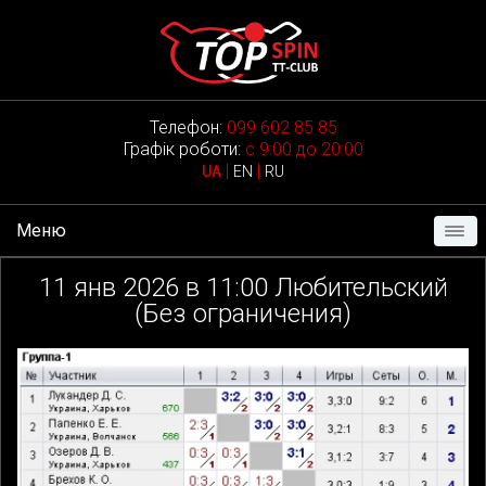
Телефон:
099 602 85 85
Графік роботи:
с 9:00 до 20:00
|
|
UA
EN
RU
Меню
11
янв 2026 в
11:00
Любительский
(Без ограничения)