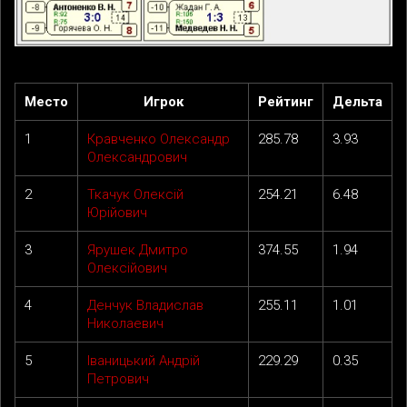
Место
Игрок
Рейтинг
Дельта
1
Кравченко Олександр
285.78
3.93
Олександрович
2
Ткачук Олексій
254.21
6.48
Юрійович
3
Ярушек Дмитро
374.55
1.94
Олексійович
4
Денчук Владислав
255.11
1.01
Николаевич
5
Іваницький Андрій
229.29
0.35
Петрович