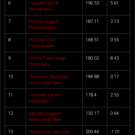
6
Гурьев Сергій
196.53
5.61
Вікторович
7
Кізілов Андрій
187.11
2.13
Валерійович
8
Инешин Олег
168.51
0.55
Георгійович
9
Згола Олександр
180.02
8.43
Юрійович
10
Ткаченко Валерий
184.88
0.17
Александрович
11
Горячев Євген
178.4
2.55
Юрійович
12
Афонин Андрей
130.17
0.64
Александрович
13
Медведев Николай
200.44
-1.01