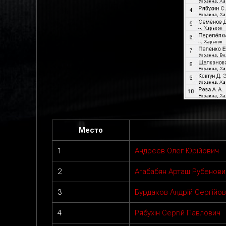
Место
1
Андрєєв Олег Юрійович
2
Агабабян Арташ Рубенови
3
Бурдаков Андрій Сергійо
4
Рябухін Сергій Павлович