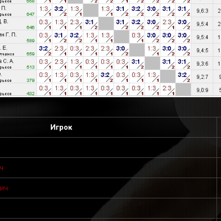
Игрок
ч
вич