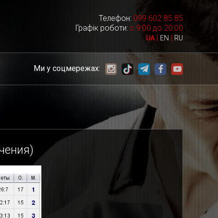
Телефон:
099 602 85 85
Графік роботи:
с 9:00 до 20:00
|
|
UA
EN
RU
Ми у соцмережах:
чения)