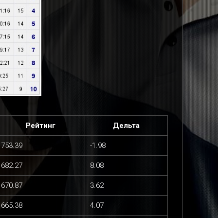
Рейтинг
Дельта
753.39
-1.98
682.27
8.08
670.87
3.62
665.38
4.07