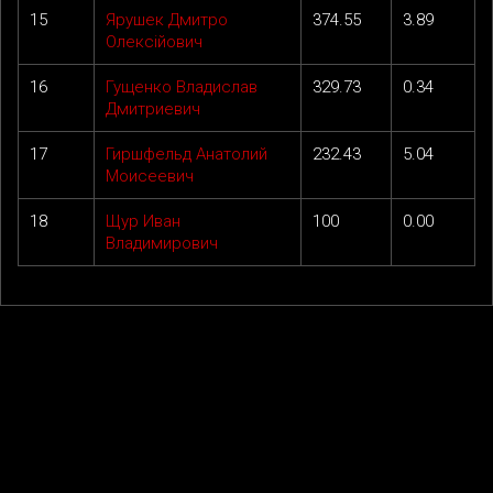
15
Ярушек Дмитро
374.55
3.89
Олексійович
16
Гущенко Владислав
329.73
0.34
Дмитриевич
17
Гиршфельд Анатолий
232.43
5.04
Моисеевич
18
Щур Иван
100
0.00
Владимирович