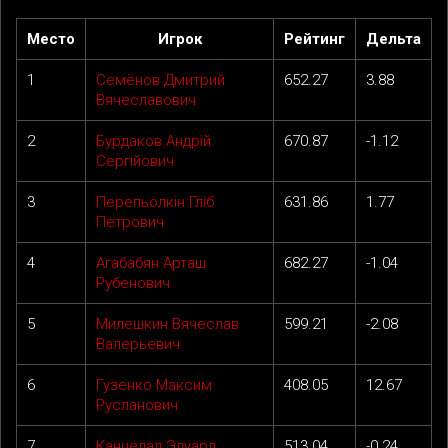
Место
Игрок
Рейтинг
Дельта
1
Семёнов Дмитрий
652.27
3.88
Вячеславович
2
Бурдаков Андрій
670.87
-1.12
Сергійович
3
Перепьолкін Гліб
631.86
1.77
Петрович
4
Агабабян Арташ
682.27
-1.04
Рубенович
5
Милешкин Вячеслав
599.21
-2.08
Валерьевич
6
Гузенко Максим
408.05
12.67
Русланович
7
Канцедал Эдуард
513.04
-0.24