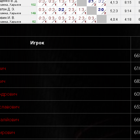
Игрок
66
вич
61
вич
68
ндрович
60
славович
65
алійович
66
ирович
61