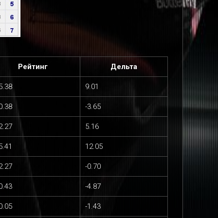
Рейтинг
Дельта
5.38
9.01
0.38
-3.65
2.27
5.16
5.41
12.05
2.27
-0.70
0.43
-4.87
0.05
-1.43