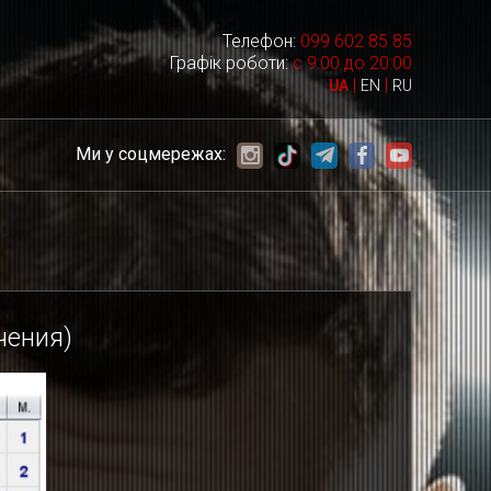
Телефон:
099 602 85 85
Графік роботи:
с 9:00 до 20:00
|
|
UA
EN
RU
Ми у соцмережах:
чения)