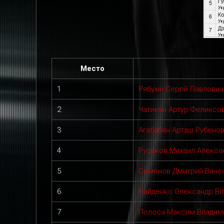
Место
1
Рябухін Сергій Павлович
2
Чатикян Артур Феликсо
3
Агабабян Арташ Рубено
4
Русаков Михаил Алекса
5
Семёнов Дмитрий Вяче
6
Найденко Олександр Віт
7
Полоса Максим Владим