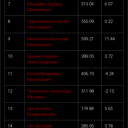
7
Канцедал Эдуард
513.04
6.07
Михайлович
8
Одношевный Сергей
550.09
0.22
Николаевич
9
Милешкин Вячеслав
599.21
11.44
Валерьевич
10
Брунак Андрей
289.05
3.72
Александрович
11
Бегма Владимир
406.73
-4.24
Васильевич
12
Тихоненко Александр
311.98
-2.13
Юрьевич
13
Дзюин Илья
174.84
5.65
Владимирович
14
Чех Виталий
285.95
3.78