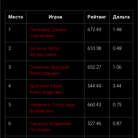
Место
Игрок
Рейтинг
Дельта
1
Лукандер Данило
672.49
1.48
Сергійович
2
Чатикян Артур
610.38
0.48
Феликсович
3
Семёнов Дмитрий
652.27
1.06
Вячеславович
4
Братухин Юрий
544.49
3.44
Александрович
5
Найденко Олександр
660.43
0.75
Віталійович
6
Сиренко Владимир
527.46
0.87
Петрович