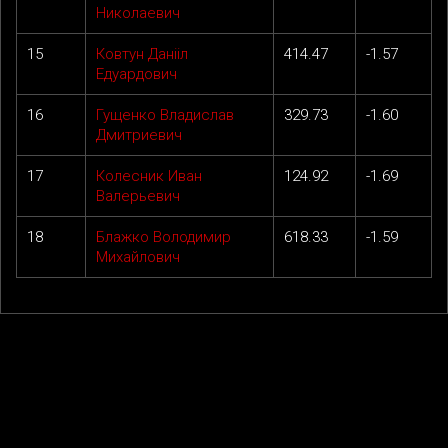
Николаевич
15
Ковтун Данііл
414.47
-1.57
Едуардович
16
Гущенко Владислав
329.73
-1.60
Дмитриевич
17
Колесник Иван
124.92
-1.69
Валерьевич
18
Блажко Володимир
618.33
-1.59
Михайлович