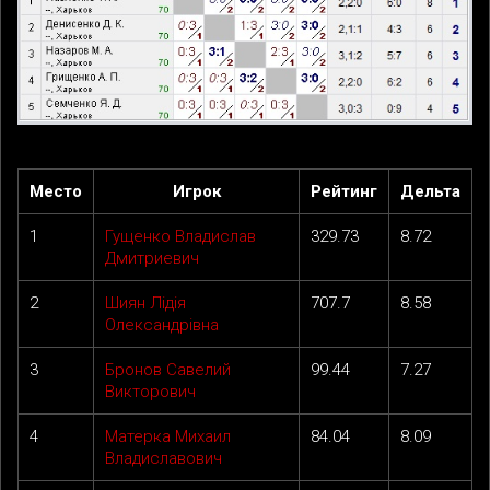
Место
Игрок
Рейтинг
Дельта
1
Гущенко Владислав
329.73
8.72
Дмитриевич
2
Шиян Лідія
707.7
8.58
Олександрівна
3
Бронов Савелий
99.44
7.27
Викторович
4
Матерка Михаил
84.04
8.09
Владиславович