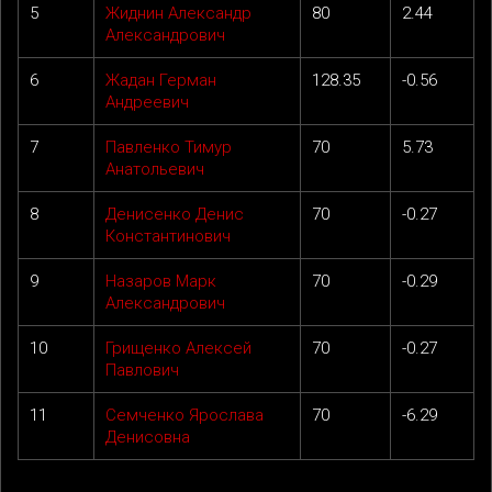
5
Жиднин Александр
80
2.44
Александрович
6
Жадан Герман
128.35
-0.56
Андреевич
7
Павленко Тимур
70
5.73
Анатольевич
8
Денисенко Денис
70
-0.27
Константинович
9
Назаров Марк
70
-0.29
Александрович
10
Грищенко Алексей
70
-0.27
Павлович
11
Семченко Ярослава
70
-6.29
Денисовна