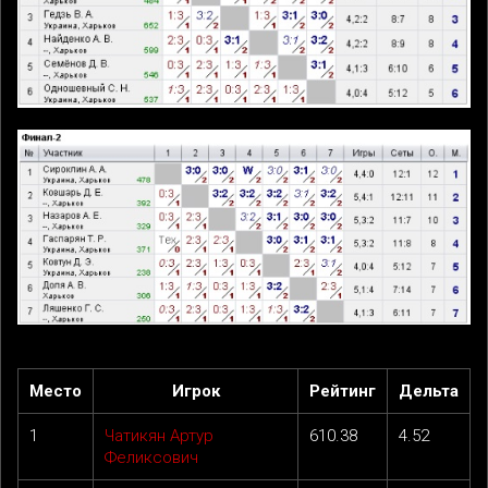
Место
Игрок
Рейтинг
Дельта
1
Чатикян Артур
610.38
4.52
Феликсович