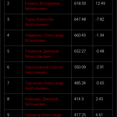
2
Блажко Володимир
618.33
12.49
Михайлович
3
Гедзь Валентин
647.48
-7.82
Анатольевич
4
Найденко Олександр
660.43
-1.34
Віталійович
5
Семёнов Дмитрий
652.27
-0.48
Вячеславович
6
Одношевный Сергей
550.09
-2.91
Николаевич
7
Сироклин Александр
485.24
-0.65
Анатольевич
8
Ковшарь Дмитрий
414.3
2.43
Евгениевич
9
Назаров Александр
417.25
4.61