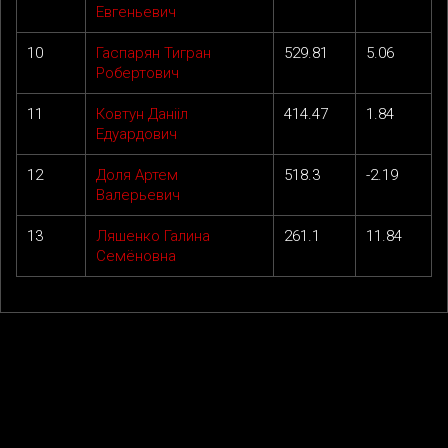
Евгеньевич
10
Гаспарян Тигран
529.81
5.06
Робертович
11
Ковтун Данііл
414.47
1.84
Едуардович
12
Доля Артем
518.3
-2.19
Валерьевич
13
Ляшенко Галина
261.1
11.84
Семёновна