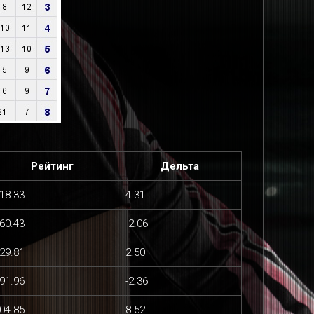
Рейтинг
Дельта
18.33
4.31
60.43
-2.06
29.81
2.50
91.96
-2.36
04.85
8.52