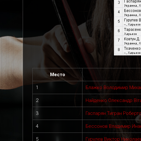
Место
1
Блажко Володимир Миха
2
Найденко Олександр Віт
3
Гаспарян Тигран Роберт
4
Бессонов Владимир Ина
5
Гурулев Виктор Николае