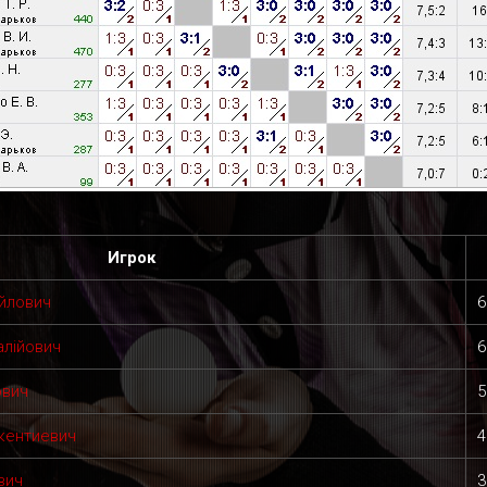
Игрок
йлович
6
алійович
6
ович
5
кентиевич
4
вич
3