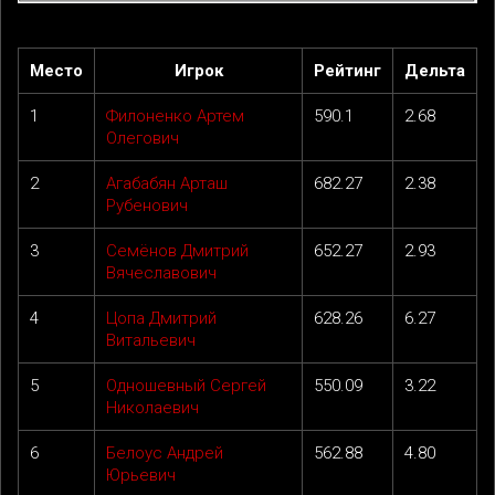
Место
Игрок
Рейтинг
Дельта
1
Филоненко Артем
590.1
2.68
Олегович
2
Агабабян Арташ
682.27
2.38
Рубенович
3
Семёнов Дмитрий
652.27
2.93
Вячеславович
4
Цопа Дмитрий
628.26
6.27
Витальевич
5
Одношевный Сергей
550.09
3.22
Николаевич
6
Белоус Андрей
562.88
4.80
Юрьевич