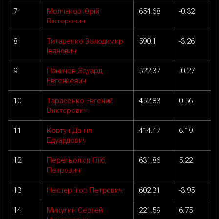
7
Молчанов Юрій
654.68
-0.32
Вікторович
8
Титаренко Володимир
590.1
-3.26
Іванович
9
Паничев Эдуард
522.37
-0.27
Евгениевич
10
Тарасенко Евгений
452.83
0.56
Викторович
11
Ковтун Данііл
414.47
6.19
Едуардович
12
Перепьолкін Гліб
631.86
5.22
Петрович
13
Нестер Ігор Петрович
602.31
-3.95
14
Микулин Сергей
221.59
6.75