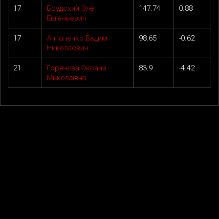
17
Брудский Олег
147.74
0.88
Евгеньевич
17
Антоненко Вадим
98.65
-0.62
Николаевич
21
Горячева Оксана
83.9
-4.42
Миколаївна