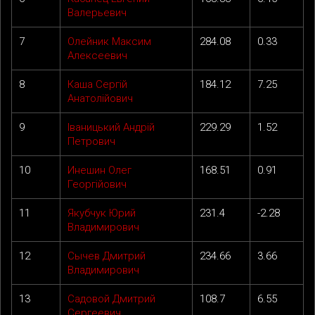
Валерьевич
7
Олейник Максим
284.08
0.33
Алексеевич
8
Каша Сергій
184.12
7.25
Анатолійович
9
Іваницький Андрій
229.29
1.52
Петрович
10
Инешин Олег
168.51
0.91
Георгійович
11
Якубчук Юрий
231.4
-2.28
Владимирович
12
Сычев Дмитрий
234.66
3.66
Владимирович
13
Садовой Дмитрий
108.7
6.55
Сергеевич