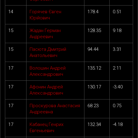
14
Горячев Євген
178.4
0.51
Юрійович
15
Жадан Герман
128.35
9.18
Андреевич
15
Пасюта Дмитрий
94.44
3.31
Анатольевич
17
Волошин Андрей
135.12
2.11
Александрович
17
Афонин Андрей
130.17
-3.40
Александрович
17
Проскурова Анастасия
68.23
0.75
Андреевна
17
Кабанец Генрих
132.34
-4.18
Евгеньевич