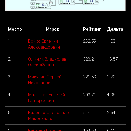
Место
Игрок
Рейтинг
Дельта
1
Бойко Евгений
232.59
1.03
Александрович
2
Олійник Владислав
323.2
13.57
Олексійович
3
Микулин Сергей
221.59
1.70
Николаевич
4
Малышев Евгений
203.71
4.96
Григорьевич
5
Баленко Олександр
514
2.64
Миколайович
6
Кабанец Евгений
163.33
6.45