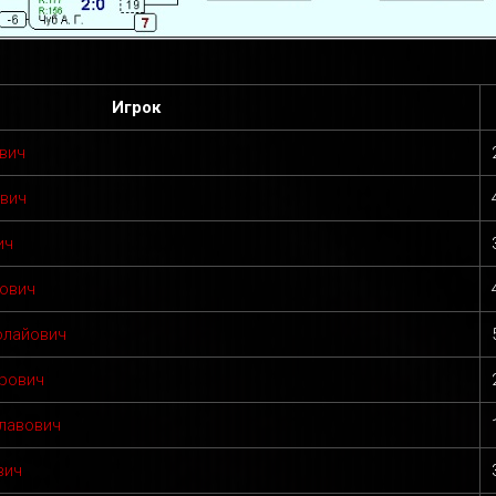
Игрок
вич
вич
ич
йович
олайович
рович
славович
вич