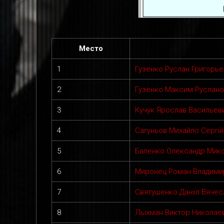
Место
1
Гузенко Руслан Григорье
2
Гузенко Максим Руслано
3
Кучук Ярослав Васильев
4
Сагуньов Михайло Сергі
5
Баленко Олександр Мик
6
Миронец Роман Владими
7
Святушенко Данііл Вяче
8
Лыхман Виктор Николае